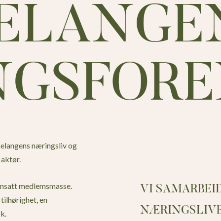
KELANGE
NGSFORE
elangens næringsliv og
aktør.
ensatt medlemsmasse.
VI SAMARBEID
ilhørighet, en
NÆRINGSLIVE
rk.